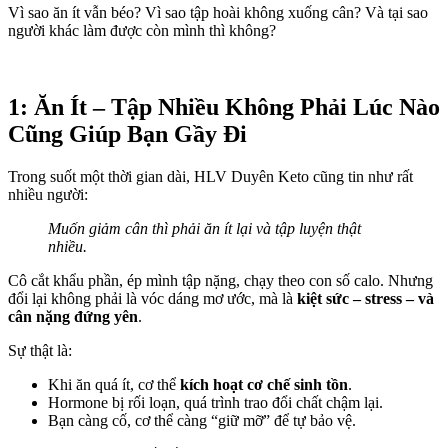
Vì sao ăn ít vẫn béo? Vì sao tập hoài không xuống cân? Và tại sao
người khác làm được còn mình thì không?
1: Ăn Ít – Tập Nhiều Không Phải Lúc Nào
Cũng Giúp Bạn Gầy Đi
Trong suốt một thời gian dài, HLV Duyên Keto cũng tin như rất
nhiều người:
Muốn giảm cân thì phải ăn ít lại và tập luyện thật
nhiều.
Cô cắt khẩu phần, ép mình tập nặng, chạy theo con số calo. Nhưng
đổi lại không phải là vóc dáng mơ ước, mà là
kiệt sức – stress – và
cân nặng đứng yên
.
Sự thật là:
Khi ăn quá ít, cơ thể
kích hoạt cơ chế sinh tồn
.
Hormone bị rối loạn, quá trình trao đổi chất chậm lại.
Bạn càng cố, cơ thể càng “giữ mỡ” để tự bảo vệ.