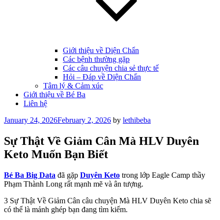
Giới thiệu về Diện Chẩn
Các bệnh thường gặp
Các câu chuyện chia sẻ thực tế
Hỏi – Đáp về Diện Chẩn
Tâm lý & Cảm xúc
Giới thiệu về Bé Ba
Liên hệ
Posted
January 24, 2026
February 2, 2026
by
lethibeba
on
Sự Thật Về Giảm Cân Mà HLV Duyên
Keto Muốn Bạn Biết
Bé Ba Big Data
đã gặp
Duyên Keto
trong lớp Eagle Camp thầy
Phạm Thành Long rất mạnh mẽ và ân tượng.
3 Sự Thật Về Giảm Cân câu chuyện Mà HLV Duyên Keto chia sẽ
có thể là mảnh ghép bạn đang tìm kiếm.