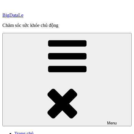
Skip
to
BigDataLe
content
Chăm sóc sức khỏe chủ động
Menu
Trang chủ