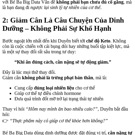
với Bé Ba Big Data Vấn đề
không phải bạn chưa đủ cố gắng
, mà
là bạn đang đi
ngược lại sinh lý tự nhiên của cơ thể
.
2: Giảm Cân Là Câu Chuyện Của Dinh
Dưỡng – Không Phải Sự Khổ Hạnh
Bước ngoặt lớn nhất đến khi Duyên biết tới
chế độ Keto
. Không
còn là cuộc chiến với cái bụng đói hay những buổi tập kiệt lực, mà
là một sự thay đổi rất sâu trong tư duy:
“Khi ăn đúng cách, cân nặng sẽ tự động giảm.”
Đây là lúc mọi thứ thay đổi.
Giảm cân
không phải là trừng phạt bản thân
, mà là:
Cung cấp
đúng loại nhiên liệu
cho cơ thể
Giúp cơ thể tự điều chỉnh hormone
Đưa quá trình đốt mỡ trở lại trạng thái tự nhiên
Thay vì hỏi
“Hôm nay mình ăn bao nhiêu calo?”
, Duyên bắt đầu
hỏi:
👉
“Thực phẩm này có giúp cơ thể khỏe hơn không?”
Bé Ba Big Data dùng dinh dưỡng được đặt đúng vị trí,
cân nặng tự