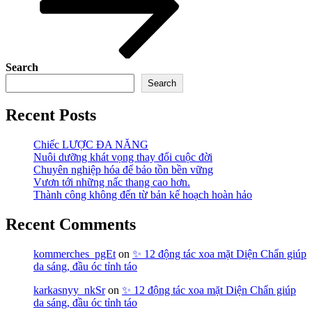
Search
Search
Recent Posts
Chiếc LƯỢC ĐA NĂNG
Nuôi dưỡng khát vọng thay đổi cuộc đời
Chuyên nghiệp hóa để bảo tồn bền vững
Vươn tới những nấc thang cao hơn.
Thành công không đến từ bản kế hoạch hoàn hảo
Recent Comments
kommerches_pgEt
on
✨ 12 động tác xoa mặt Diện Chẩn giúp
da sáng, đầu óc tỉnh táo
karkasnyy_nkSr
on
✨ 12 động tác xoa mặt Diện Chẩn giúp
da sáng, đầu óc tỉnh táo