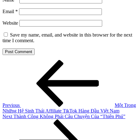
Email
*
Website
Save my name, email, and website in this browser for the next
time I comment.
Post
Previous
Post
navigation
Previous
Một Trong
Những Hệ Sinh Thái Affiliate TikTok Hàng Đầu Việt Nam
Next
Next
Thành Công Không Phải Câu Chuyện Của “Thiên Phú”
Post