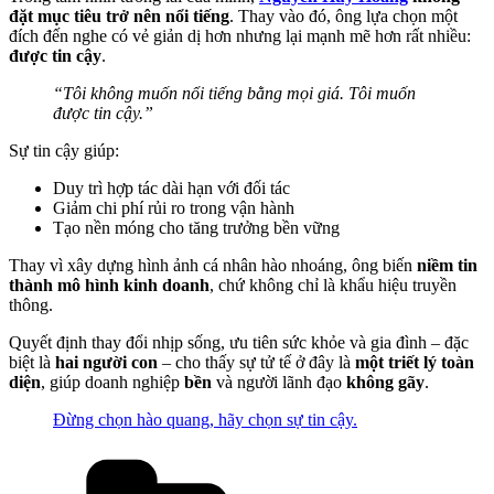
đặt mục tiêu trở nên nổi tiếng
. Thay vào đó, ông lựa chọn một
đích đến nghe có vẻ giản dị hơn nhưng lại mạnh mẽ hơn rất nhiều:
được tin cậy
.
“Tôi không muốn nổi tiếng bằng mọi giá. Tôi muốn
được tin cậy.”
Sự tin cậy giúp:
Duy trì hợp tác dài hạn với đối tác
Giảm chi phí rủi ro trong vận hành
Tạo nền móng cho tăng trưởng bền vững
Thay vì xây dựng hình ảnh cá nhân hào nhoáng, ông biến
niềm tin
thành mô hình kinh doanh
, chứ không chỉ là khẩu hiệu truyền
thông.
Quyết định thay đổi nhịp sống, ưu tiên sức khỏe và gia đình – đặc
biệt là
hai người con
– cho thấy sự tử tế ở đây là
một triết lý toàn
diện
, giúp doanh nghiệp
bền
và người lãnh đạo
không gãy
.
Đừng chọn hào quang, hãy chọn sự tin cậy.
Categories