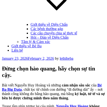
Giới thiệu về Diện Chẩn
Các bệnh thường gặp
Các câu chuyện chia sẻ thực tế
Hỏi – Đáp về Diện Chẩn
Tâm lý & Cảm xúc
Giới thiệu về Bé Ba
Liên hệ
Posted
January 23, 2026
February 2, 2026
by
lethibeba
on
Đừng chọn hào quang, hãy chọn sự tin
cậy.
Bài viết Nguyễn Huy Hoàng và những
cảm nhận sâu sắc
của
Bé
Ba Big Data
, chắt lọc từ chính con đường “đi đường dài” ấy – nơi
thành công không đo bằng hào quang, mà bằng
kỷ luật, tử tế và sự
bền bỉ được chứng minh theo năm tháng
.
Trong tầm nhìn tương lai của mình,
Nguyễn Huy Hoàng
không