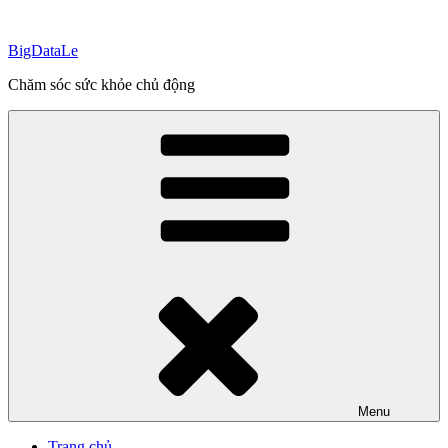
Skip
to
BigDataLe
content
Chăm sóc sức khỏe chủ động
Menu
Trang chủ