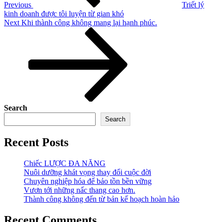
Previous
Triết lý
kinh doanh được tôi luyện từ gian khó
Next
Next
Khi thành công không mang lại hạnh phúc.
Post
Search
Search
Recent Posts
Chiếc LƯỢC ĐA NĂNG
Nuôi dưỡng khát vọng thay đổi cuộc đời
Chuyên nghiệp hóa để bảo tồn bền vững
Vươn tới những nấc thang cao hơn.
Thành công không đến từ bản kế hoạch hoàn hảo
Recent Comments