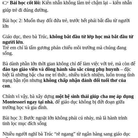
👉
Bài học cốt lõi:
Kiên nhẫn không làm trẻ chậm lại – kiên nhẫn
giúp trẻ đi đúng đường.
Bài học 2: Muốn thay đổi đứa trẻ, trước hết phải bắt đầu từ người
lớn
Giáo dục, theo bà Trúc,
không bắt đầu từ lớp học mà bắt đầu từ
người lớn
.
Trẻ em chỉ là tấm gương phản chiếu môi trường mà chúng đang
sống.
Bà dành phần lớn thời gian không chỉ để làm việc với trẻ, mà còn để
đào tạo giáo viên và đồng hành sâu sắc cùng phụ huynh
– đặc
biệt là những bậc cha mẹ trí thức, nhiều trách nhiệm, luôn trong tình
trạng bận rộn nhưng
không chấp nhận đánh đổi tuổi thơ của
con
.
Chính vì vậy, bà xây dựng
một hệ sinh thái giúp cha mẹ áp dụng
Montessori ngay tại nhà
, để giáo dục không bị đứt đoạn giữa
trường học và gia đình.
Bài học 3: Bước ngoặt lớn không phải cú nhảy, mà là hành trình
tinh lọc mục đích sống
Nhiều người nghĩ bà Trúc “rẽ ngang” từ ngân hàng sang giáo dục