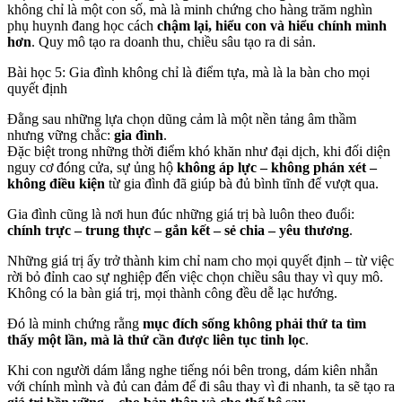
không chỉ là một con số, mà là minh chứng cho hàng trăm nghìn
phụ huynh đang học cách
chậm lại, hiểu con và hiểu chính mình
hơn
. Quy mô tạo ra doanh thu, chiều sâu tạo ra di sản.
Bài học 5: Gia đình không chỉ là điểm tựa, mà là la bàn cho mọi
quyết định
Đằng sau những lựa chọn dũng cảm là một nền tảng âm thầm
nhưng vững chắc:
gia đình
.
Đặc biệt trong những thời điểm khó khăn như đại dịch, khi đối diện
nguy cơ đóng cửa, sự ủng hộ
không áp lực – không phán xét –
không điều kiện
từ gia đình đã giúp bà đủ bình tĩnh để vượt qua.
Gia đình cũng là nơi hun đúc những giá trị bà luôn theo đuổi:
chính trực – trung thực – gắn kết – sẻ chia – yêu thương
.
Những giá trị ấy trở thành kim chỉ nam cho mọi quyết định – từ việc
rời bỏ đỉnh cao sự nghiệp đến việc chọn chiều sâu thay vì quy mô.
Không có la bàn giá trị, mọi thành công đều dễ lạc hướng.
Đó là minh chứng rằng
mục đích sống không phải thứ ta tìm
thấy một lần, mà là thứ cần được liên tục tinh lọc
.
Khi con người dám lắng nghe tiếng nói bên trong, dám kiên nhẫn
với chính mình và đủ can đảm để đi sâu thay vì đi nhanh, ta sẽ tạo ra