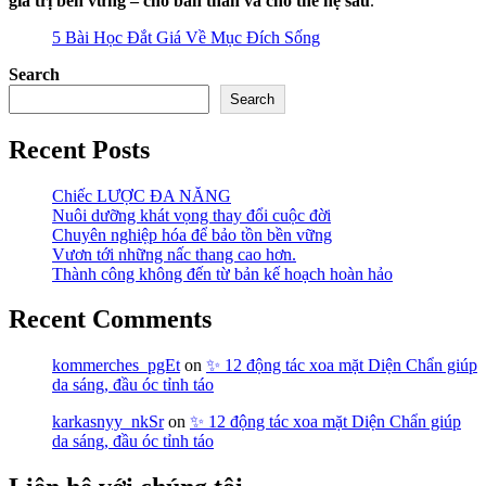
giá trị bền vững – cho bản thân và cho thế hệ sau
.
5 Bài Học Đắt Giá Về Mục Đích Sống
Search
Search
Recent Posts
Chiếc LƯỢC ĐA NĂNG
Nuôi dưỡng khát vọng thay đổi cuộc đời
Chuyên nghiệp hóa để bảo tồn bền vững
Vươn tới những nấc thang cao hơn.
Thành công không đến từ bản kế hoạch hoàn hảo
Recent Comments
kommerches_pgEt
on
✨ 12 động tác xoa mặt Diện Chẩn giúp
da sáng, đầu óc tỉnh táo
karkasnyy_nkSr
on
✨ 12 động tác xoa mặt Diện Chẩn giúp
da sáng, đầu óc tỉnh táo