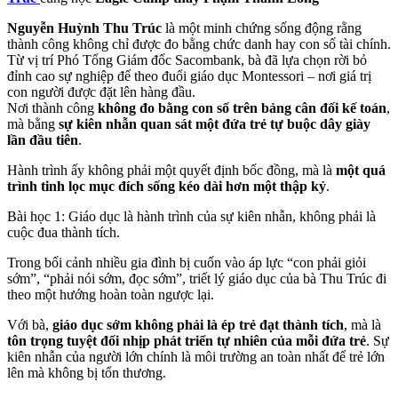
Nguyễn Huỳnh Thu Trúc
là một minh chứng sống động rằng
thành công không chỉ được đo bằng chức danh hay con số tài chính.
Từ vị trí Phó Tổng Giám đốc Sacombank, bà đã lựa chọn rời bỏ
đỉnh cao sự nghiệp để theo đuổi giáo dục Montessori – nơi giá trị
con người được đặt lên hàng đầu.
Nơi thành công
không đo bằng con số trên bảng cân đối kế toán
,
mà bằng
sự kiên nhẫn quan sát một đứa trẻ tự buộc dây giày
lần đầu tiên
.
Hành trình ấy không phải một quyết định bốc đồng, mà là
một quá
trình tinh lọc mục đích sống kéo dài hơn một thập kỷ
.
Bài học 1: Giáo dục là hành trình của sự kiên nhẫn, không phải là
cuộc đua thành tích.
Trong bối cảnh nhiều gia đình bị cuốn vào áp lực “con phải giỏi
sớm”, “phải nói sớm, đọc sớm”, triết lý giáo dục của bà Thu Trúc đi
theo một hướng hoàn toàn ngược lại.
Với bà,
giáo dục sớm không phải là ép trẻ đạt thành tích
, mà là
tôn trọng tuyệt đối nhịp phát triển tự nhiên của mỗi đứa trẻ
. Sự
kiên nhẫn của người lớn chính là môi trường an toàn nhất để trẻ lớn
lên mà không bị tổn thương.