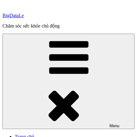
Skip
to
BigDataLe
content
Chăm sóc sức khỏe chủ động
Menu
Trang chủ