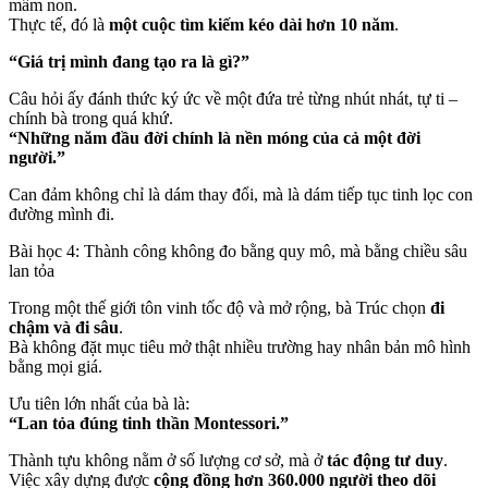
mầm non.
Thực tế, đó là
một cuộc tìm kiếm kéo dài hơn 10 năm
.
“Giá trị mình đang tạo ra là gì?”
Câu hỏi ấy đánh thức ký ức về một đứa trẻ từng nhút nhát, tự ti –
chính bà trong quá khứ.
“Những năm đầu đời chính là nền móng của cả một đời
người.”
Can đảm không chỉ là dám thay đổi, mà là dám tiếp tục tinh lọc con
đường mình đi.
Bài học 4: Thành công không đo bằng quy mô, mà bằng chiều sâu
lan tỏa
Trong một thế giới tôn vinh tốc độ và mở rộng, bà Trúc chọn
đi
chậm và đi sâu
.
Bà không đặt mục tiêu mở thật nhiều trường hay nhân bản mô hình
bằng mọi giá.
Ưu tiên lớn nhất của bà là:
“Lan tỏa đúng tinh thần Montessori.”
Thành tựu không nằm ở số lượng cơ sở, mà ở
tác động tư duy
.
Việc xây dựng được
cộng đồng hơn 360.000 người theo dõi