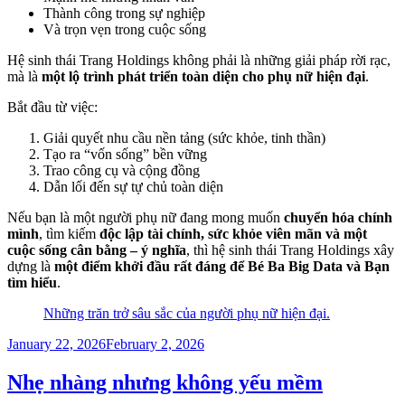
Thành công trong sự nghiệp
Và trọn vẹn trong cuộc sống
Hệ sinh thái Trang Holdings không phải là những giải pháp rời rạc,
mà là
một lộ trình phát triển toàn diện cho phụ nữ hiện đại
.
Bắt đầu từ việc:
Giải quyết nhu cầu nền tảng (sức khỏe, tinh thần)
Tạo ra “vốn sống” bền vững
Trao công cụ và cộng đồng
Dẫn lối đến sự tự chủ toàn diện
Nếu bạn là một người phụ nữ đang mong muốn
chuyển hóa chính
mình
, tìm kiếm
độc lập tài chính, sức khỏe viên mãn và một
cuộc sống cân bằng – ý nghĩa
, thì hệ sinh thái Trang Holdings xây
dựng là
một điểm khởi đầu rất đáng để Bé Ba Big Data và Bạn
tìm hiểu
.
Những trăn trở sâu sắc của người phụ nữ hiện đại.
Posted
January 22, 2026
February 2, 2026
on
Nhẹ nhàng nhưng không yếu mềm