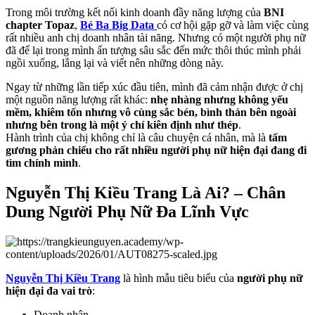
Trong môi trường kết nối kinh doanh đầy năng lượng của
BNI
chapter Topaz
,
Bé Ba Big Data
có cơ hội gặp gỡ và làm việc cùng
rất nhiều anh chị doanh nhân tài năng. Nhưng có một người phụ nữ
đã để lại trong mình ấn tượng sâu sắc đến mức thôi thúc mình phải
ngồi xuống, lắng lại và viết nên những dòng này.
Ngay từ những lần tiếp xúc đầu tiên, mình đã cảm nhận được ở chị
một nguồn năng lượng rất khác:
nhẹ nhàng nhưng không yếu
mềm, khiêm tốn nhưng vô cùng sắc bén, bình thản bên ngoài
nhưng bên trong là một ý chí kiên định như thép
.
Hành trình của chị không chỉ là câu chuyện cá nhân, mà là
tấm
gương phản chiếu cho rất nhiều người phụ nữ hiện đại đang đi
tìm chính mình
.
Nguyễn Thị Kiều Trang Là Ai? – Chân
Dung Người Phụ Nữ Đa Lĩnh Vực
Nguyễn Thị Kiều Trang
là hình mẫu tiêu biểu của
người phụ nữ
hiện đại đa vai trò
:
Doanh nhân