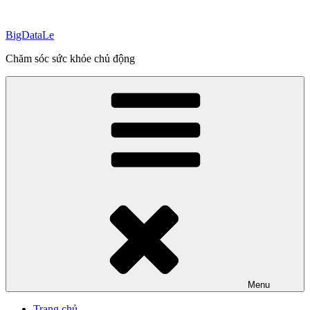
Skip
to
BigDataLe
content
Chăm sóc sức khỏe chủ động
Menu
Trang chủ