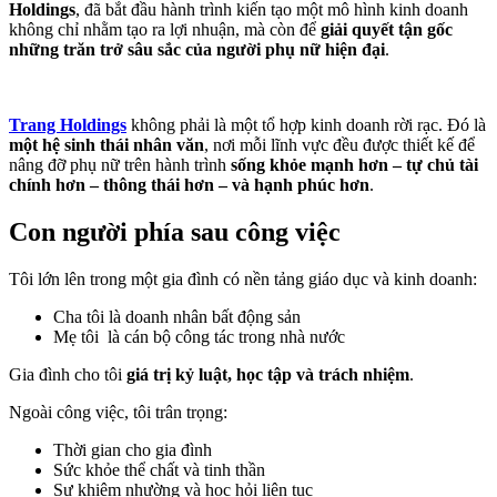
Holdings
, đã bắt đầu hành trình kiến tạo một mô hình kinh doanh
không chỉ nhằm tạo ra lợi nhuận, mà còn để
giải quyết tận gốc
những trăn trở sâu sắc của người phụ nữ hiện đại
.
Trang Holdings
không phải là một tổ hợp kinh doanh rời rạc. Đó là
một hệ sinh thái nhân văn
, nơi mỗi lĩnh vực đều được thiết kế để
nâng đỡ phụ nữ trên hành trình
sống khỏe mạnh hơn – tự chủ tài
chính hơn – thông thái hơn – và hạnh phúc hơn
.
Con người phía sau công việc
Tôi lớn lên trong một gia đình có nền tảng giáo dục và kinh doanh:
Cha tôi là doanh nhân bất động sản
Mẹ tôi là cán bộ công tác trong nhà nước
Gia đình cho tôi
giá trị kỷ luật, học tập và trách nhiệm
.
Ngoài công việc, tôi trân trọng:
Thời gian cho gia đình
Sức khỏe thể chất và tinh thần
Sự khiêm nhường và học hỏi liên tục