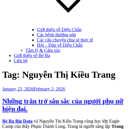
Giới thiệu về Diện Chẩn
Các bệnh thường gặp
Các câu chuyện chia sẻ thực tế
Hỏi – Đáp về Diện Chẩn
Tâm lý & Cảm xúc
Giới thiệu về Bé Ba
Liên hệ
Tag:
Nguyễn Thị Kiều Trang
Posted
January 23, 2026
February 2, 2026
on
Những trăn trở sâu sắc của người phụ nữ
hiện đại.
Bé Ba Big Data
và Nguyễn Thị Kiều Trang cùng học lớp Eagle
Camp của thầy Phạm Thành Long. Trang là người sáng lập
Trang