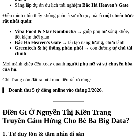
Sáng lập dự án du lịch trải nghiệm
Bắc Hà Heaven’s Gate
Điều mình nhìn thấy không phải là sự rời rạc, mà là
một chiến lược
rất nhất quán
:
Viba Food & Star Kombucha
→ giúp phụ nữ sống khỏe,
tiết kiệm thời gian
Bắc Hà Heaven’s Gate
→ tái tạo năng lượng, chữa lành
Greentech & hệ thống phân phối
→ con đường
tự chủ tài
chính
Mọi mảnh ghép đều xoay quanh
người phụ nữ và sự chuyển hóa
của họ
.
Chị Trang còn đặt ra một mục tiêu rất rõ ràng:
Doanh thu 5 tỷ đồng online vào tháng 3/2026.
Điều Gì Ở Nguyễn Thị Kiều Trang
Truyền Cảm Hứng Cho Bé Ba Big Data?
1. Tư duy lớn & tầm nhìn di sản