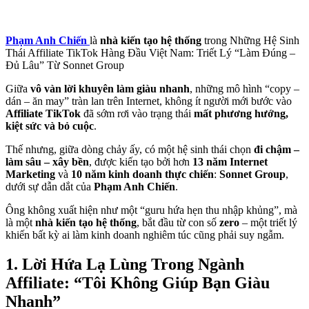
Phạm Anh Chiến
là
nhà kiến tạo hệ thống
trong Những Hệ Sinh
Thái Affiliate TikTok Hàng Đầu Việt Nam: Triết Lý “Làm Đúng –
Đủ Lâu” Từ Sonnet Group
Giữa
vô vàn lời khuyên làm giàu nhanh
, những mô hình “copy –
dán – ăn may” tràn lan trên Internet, không ít người mới bước vào
Affiliate TikTok
đã sớm rơi vào trạng thái
mất phương hướng,
kiệt sức và bỏ cuộc
.
Thế nhưng, giữa dòng chảy ấy, có một hệ sinh thái chọn
đi chậm –
làm sâu – xây bền
, được kiến tạo bởi hơn
13 năm Internet
Marketing
và
10 năm kinh doanh thực chiến
:
Sonnet Group
,
dưới sự dẫn dắt của
Phạm Anh Chiến
.
Ông không xuất hiện như một “guru hứa hẹn thu nhập khủng”, mà
là một
nhà kiến tạo hệ thống
, bắt đầu từ con số
zero
– một triết lý
khiến bất kỳ ai làm kinh doanh nghiêm túc cũng phải suy ngẫm.
1. Lời Hứa Lạ Lùng Trong Ngành
Affiliate: “Tôi Không Giúp Bạn Giàu
Nhanh”