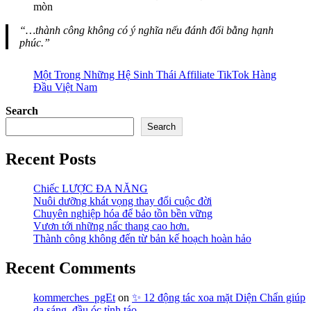
mòn
“…thành công không có ý nghĩa nếu đánh đổi bằng hạnh
phúc.”
Một Trong Những Hệ Sinh Thái Affiliate TikTok Hàng
Đầu Việt Nam
Search
Search
Recent Posts
Chiếc LƯỢC ĐA NĂNG
Nuôi dưỡng khát vọng thay đổi cuộc đời
Chuyên nghiệp hóa để bảo tồn bền vững
Vươn tới những nấc thang cao hơn.
Thành công không đến từ bản kế hoạch hoàn hảo
Recent Comments
kommerches_pgEt
on
✨ 12 động tác xoa mặt Diện Chẩn giúp
da sáng, đầu óc tỉnh táo