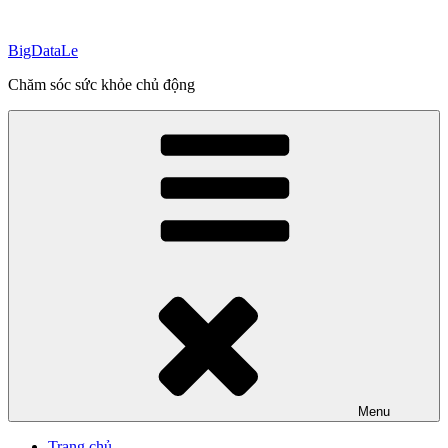
Skip
to
BigDataLe
content
Chăm sóc sức khỏe chủ động
Menu
Trang chủ