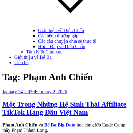
Giới thiệu về Diện Chẩn
Các bệnh thường gặp
Các câu chuyện chia sẻ thực tế
Hỏi – Đáp về Diện Chẩn
Tâm lý & Cảm xúc
Giới thiệu về Bé Ba
Liên hệ
Tag:
Phạm Anh Chiến
Posted
January 24, 2026
February 2, 2026
on
Một Trong Những Hệ Sinh Thái Affiliate
TikTok Hàng Đầu Việt Nam
Phạm Anh Chiến
và
Bé Ba Big Data
học cùng lớp Eagle Camp
thầy Phạm Thành Long.