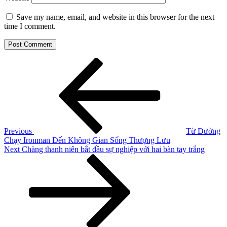
Save my name, email, and website in this browser for the next
time I comment.
Post
Previous
Post
navigation
Previous
Từ Đường
Chạy Ironman Đến Không Gian Sống Thượng Lưu
Next
Next
Chàng thanh niên bắt đầu sự nghiệp với hai bàn tay trắng
Post