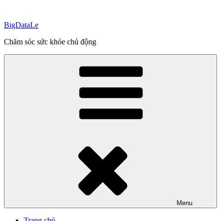
Skip
to
BigDataLe
content
Chăm sóc sức khỏe chủ động
Menu
Trang chủ