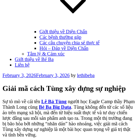
Giới thiệu về Diện Chẩn
Các bệnh thường gặp
Các câu chuyện chia sẻ thực tế
Hỏi – Đáp về Diện Chẩn
Tâm lý & Cảm xúc
Giới thiệu về Bé Ba
Liên hệ
Posted
February 3, 2026
February 3, 2026
by
lethibeba
on
Giải mã cách Tùng xây dựng sự nghiệp
Sự tò mò về cái tên
Lê Bá Tùng
người học Eagle Camp thầy Phạm
Thành Long cùng
Bé Ba Big Data
. Tùng không đến từ các số liệu
ảo trên mạng xã hội, mà đến từ hiệu suất thực tế và tư duy chiến
lược đằng sau mỗi sản phẩm anh tạo ra. Trong một thị trường đang
bị bão hòa bởi những “nhãn dán” hào nhoáng, việc giải mã cách
Tùng xây dựng sự nghiệp là một bài học quan trọng về giá trị thật
và tính bền vững.