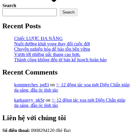
Search
Search
Recent Posts
Chiếc LƯỢC ĐA NĂNG
Nuôi dưỡng khát vọng thay đổi cuộc đời
Chuyên nghiệp hóa để bảo tồn bền vững
Vươn tới những nấc thang cao hơn.
Thành công không đến từ bản kế hoạch hoàn hảo
Recent Comments
kommerches_pgEt
on
✨ 12 động tác xoa mặt Diện Chẩn giúp
da sáng, đầu óc tỉnh táo
karkasnyy_nkSr
on
✨ 12 động tác xoa mặt Diện Chẩn giúp
da sáng, đầu óc tỉnh táo
Liên hệ với chúng tôi
Số điện thoại:
0908294120 (Bé Ba)