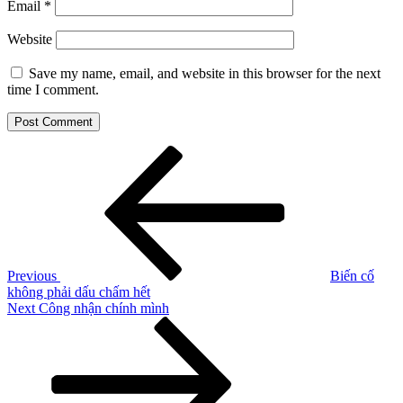
Email
*
Website
Save my name, email, and website in this browser for the next
time I comment.
Post
Previous
Post
navigation
Previous
Biến cố
không phải dấu chấm hết
Next
Next
Công nhận chính mình
Post