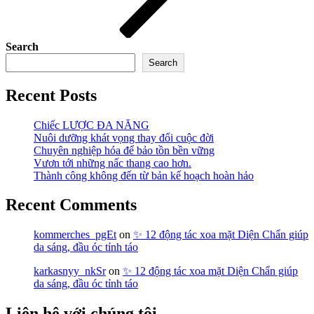
Search
Search
Recent Posts
Chiếc LƯỢC ĐA NĂNG
Nuôi dưỡng khát vọng thay đổi cuộc đời
Chuyên nghiệp hóa để bảo tồn bền vững
Vươn tới những nấc thang cao hơn.
Thành công không đến từ bản kế hoạch hoàn hảo
Recent Comments
kommerches_pgEt
on
✨ 12 động tác xoa mặt Diện Chẩn giúp
da sáng, đầu óc tỉnh táo
karkasnyy_nkSr
on
✨ 12 động tác xoa mặt Diện Chẩn giúp
da sáng, đầu óc tỉnh táo
Liên hệ với chúng tôi