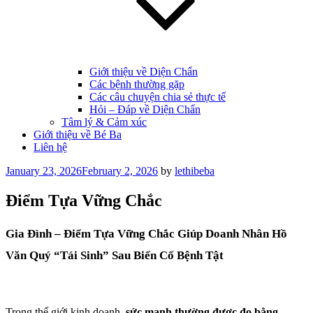
Giới thiệu về Diện Chẩn
Các bệnh thường gặp
Các câu chuyện chia sẻ thực tế
Hỏi – Đáp về Diện Chẩn
Tâm lý & Cảm xúc
Giới thiệu về Bé Ba
Liên hệ
Posted
January 23, 2026
February 2, 2026
by
lethibeba
on
Điểm Tựa Vững Chắc
Gia Đình – Điểm Tựa Vững Chắc Giúp Doanh Nhân Hồ
Văn Quý “Tái Sinh” Sau Biến Cố Bệnh Tật
Trong thế giới kinh doanh,
sức mạnh thường được đo bằng