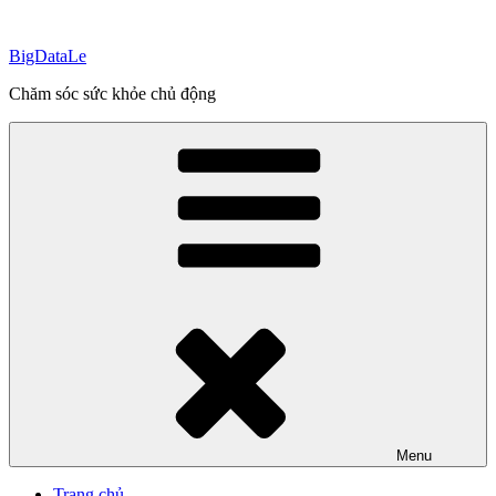
Skip
to
BigDataLe
content
Chăm sóc sức khỏe chủ động
Menu
Trang chủ