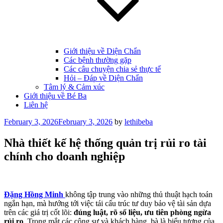
Giới thiệu về Diện Chẩn
Các bệnh thường gặp
Các câu chuyện chia sẻ thực tế
Hỏi – Đáp về Diện Chẩn
Tâm lý & Cảm xúc
Giới thiệu về Bé Ba
Liên hệ
Posted
February 3, 2026
February 3, 2026
by
lethibeba
on
Nhà thiết kế hệ thống quản trị rủi ro tài
chính cho doanh nghiệp
Đặng Hồng Minh
không tập trung vào những thủ thuật hạch toán
ngắn hạn, mà hướng tới việc tái cấu trúc tư duy bảo vệ tài sản dựa
trên các giá trị cốt lõi:
đúng luật, rõ số liệu, ưu tiên phòng ngừa
rủi ro
. Trong mắt các cộng sự và khách hàng, bà là biểu tượng của