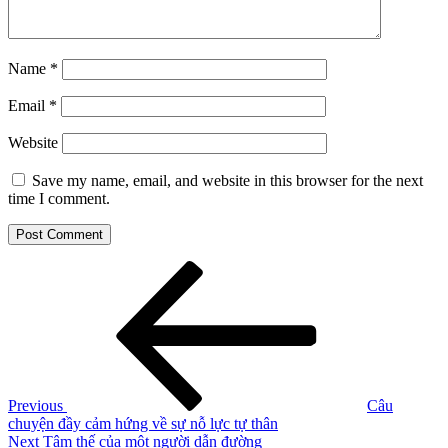
Name
*
Email
*
Website
Save my name, email, and website in this browser for the next
time I comment.
Post
Previous
Post
navigation
Previous
Câu
chuyện đầy cảm hứng về sự nỗ lực tự thân
Next
Next
Tâm thế của một người dẫn đường