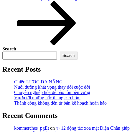
Post
Search
Search
Recent Posts
Chiếc LƯỢC ĐA NĂNG
Nuôi dưỡng khát vọng thay đổi cuộc đời
Chuyên nghiệp hóa để bảo tồn bền vững
Vươn tới những nấc thang cao hơn.
Thành công không đến từ bản kế hoạch hoàn hảo
Recent Comments
kommerches_pgEt
on
✨ 12 động tác xoa mặt Diện Chẩn giúp