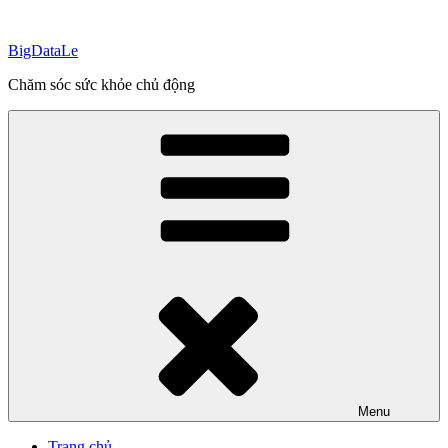
Skip
to
BigDataLe
content
Chăm sóc sức khỏe chủ động
Menu
Trang chủ