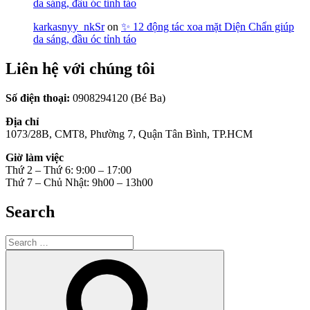
da sáng, đầu óc tỉnh táo
karkasnyy_nkSr
on
✨ 12 động tác xoa mặt Diện Chẩn giúp
da sáng, đầu óc tỉnh táo
Liên hệ với chúng tôi
Số điện thoại:
0908294120 (Bé Ba)
Địa chỉ
1073/28B, CMT8, Phường 7, Quận Tân Bình, TP.HCM
Giờ làm việc
Thứ 2 – Thứ 6: 9:00 – 17:00
Thứ 7 – Chủ Nhật: 9h00 – 13h00
Search
Search
for:
Search